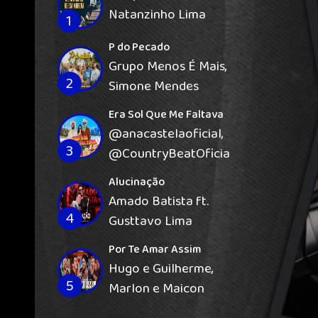
Natanzinho Lima
1
P do Pecado
Grupo Menos É Mais,
2
Simone Mendes
Era Sol Que Me Faltava
‪@anacastelaoficial‬,
3
‪@CountryBeatOficial‬
Alucinação
Amado Batista ft.
4
Gusttavo Lima
Por Te Amar Assim
Hugo e Guilherme,
5
Marlon e Maicon